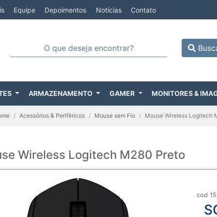
is
Equipe
Depoimentos
Notícias
Contato
Busc
TES
ARMAZENAMENTO
GAMER
MONITORES & IMA
ome
Acessórios & Periféricos
Mouse sem Fio
Mouse Wireless Logitech 
se Wireless Logitech M280 Preto
cod 15
S