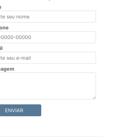
e
fone
l
sagem
ENVIAR