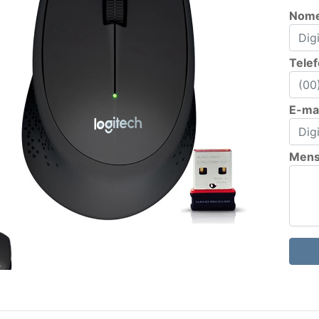
Nom
Tele
E-mai
Men