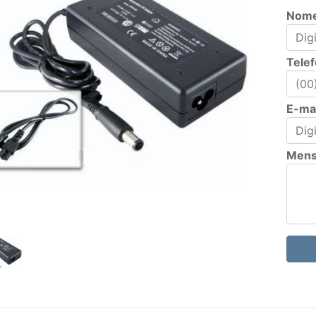
Nom
Tele
E-mai
Men