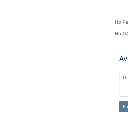
Hp Pa
Hp G4
Av
Fa