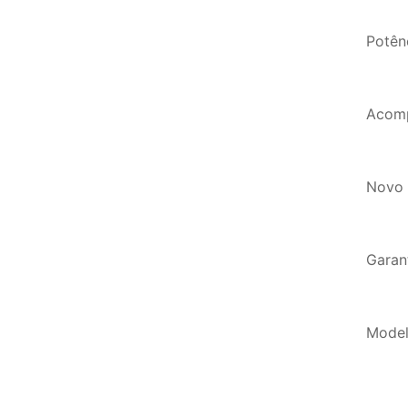
Potên
Acomp
Novo 
Garan
Model