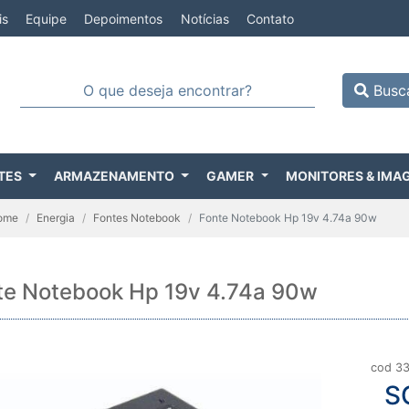
is
Equipe
Depoimentos
Notícias
Contato
Busc
TES
ARMAZENAMENTO
GAMER
MONITORES & IMA
ome
Energia
Fontes Notebook
Fonte Notebook Hp 19v 4.74a 90w
te Notebook Hp 19v 4.74a 90w
cod 3
S