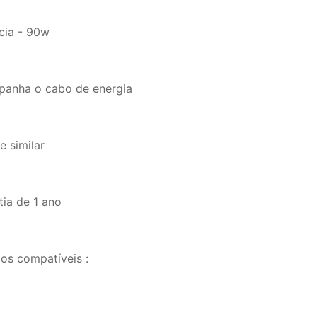
cia - 90w
anha o cabo de energia
e similar
tia de 1 ano
os compatíveis :