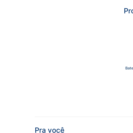
Pr
Bat
Pra você