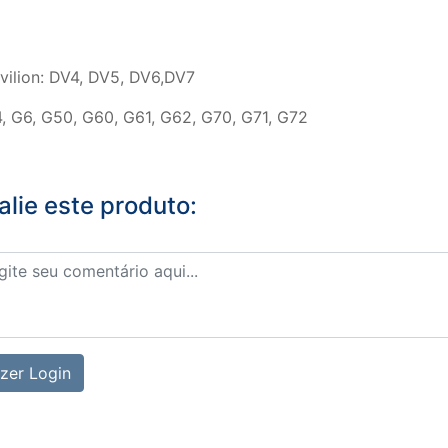
vilion: DV4, DV5, DV6,DV7
, G6, G50, G60, G61, G62, G70, G71, G72
alie este produto:
zer Login