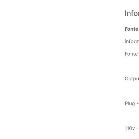
Inf
Fonte
infor
Fonte
Output
Plug 
110v -