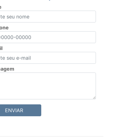
e
fone
l
sagem
ENVIAR