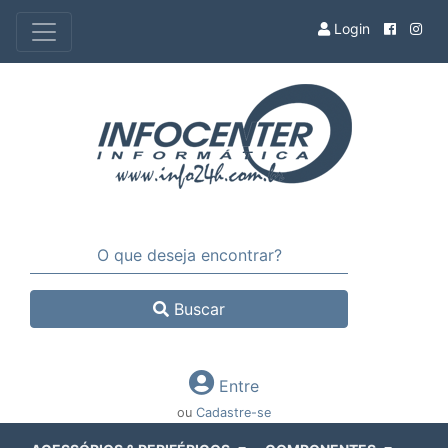
Login
Buscar
Entre
ou
Cadastre-se