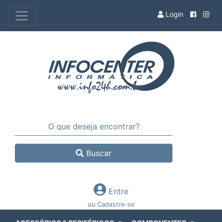
Login
Buscar
Entre
ou
Cadastre-se